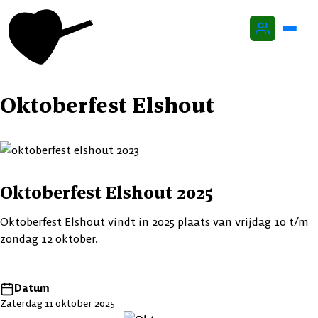
Oktoberfest
Oktoberfest Elshout
Agenda
Thema’s
Locaties
Oktoberfest Elshout 2025
Beer & Folks
Oktoberfest Elshout vindt in 2025 plaats van vrijdag 10 t/m
zondag 12 oktober.
Over Oktoberfestfan
Contact
Datum
Zaterdag 11 oktober 2025