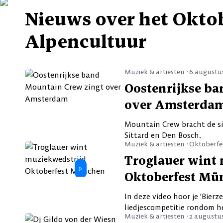
Oostenrijkse band Mo
Muziek & artiesten ·
6 augustus 2026
Nieuws over het Oktob
zingt over Amsterdam
Alpencultuur
Muziek & artiesten ·
6 augustu
Oostenrijkse b
over Amsterda
Mountain Crew bracht de si
Sittard en Den Bosch.
Muziek & artiesten ·
Oktoberfe
Troglauer wint
Oktoberfest Mü
In deze video hoor je 'Bier
liedjescompetitie rondom h
Muziek & artiesten ·
2 augustu