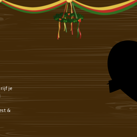
ijf je
:
est &