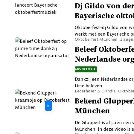
Dj Gildo von de
Bayerische okt
Oktoberfest-dj Gildo von w
werkt met een Bayerische p
Oktoberfest München ·
2 augu
Beleef Oktoberf
Nederlandse org
ADVERTORIAL
Dankzij een Nederlandse or
time beleven.
Lederhosen & Dirndls ·
Oktober
Bekend Glupper
München
De Glupperl is al jaren een
München. In deze video is 