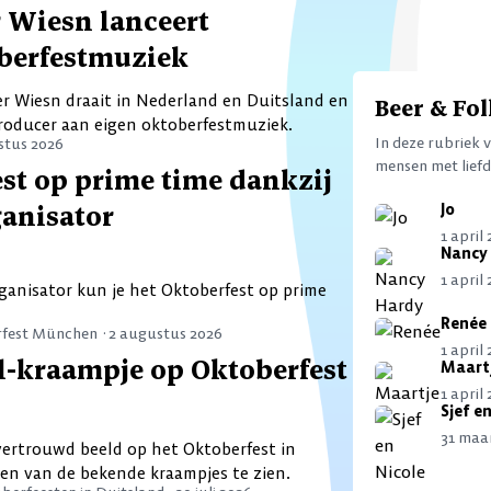
r Wiesn lanceert
oberfestmuziek
er Wiesn draait in Nederland en Duitsland en
Beer & Fol
roducer aan eigen oktoberfestmuziek.
In deze rubriek 
stus 2026
mensen met liefd
est op prime time dankzij
anisator
Jo
1 april
Nancy
1 april
ganisator kun je het Oktoberfest op prime
Renée
fest München ·
2 augustus 2026
1 april
l-kraampje op Oktoberfest
Maart
1 april
Sjef en
31 maa
 vertrouwd beeld op het Oktoberfest in
een van de bekende kraampjes te zien.