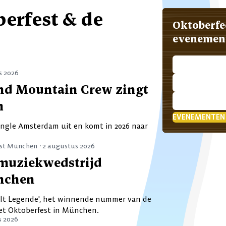
ADVERTORIAL
Dj Gildo v
Muziek & artiest
untain Crew
erfest & de
Beleef Okt
Oktoberfest Mün
lanceert B
Oktoberfe
time dank
oktoberfe
evenemen
organisat
s 2026
and Mountain Crew zingt
m
EVENEMENTEN
ngle Amsterdam uit en komt in 2026 naar
st München ·
2 augustus 2026
 muziekwedstrijd
nchen
zelt Legende', het winnende nummer van de
et Oktoberfest in München.
s 2026