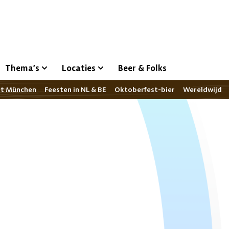
Thema’s
Locaties
Beer & Folks
st München
Feesten in NL & BE
Oktoberfest-bier
Wereldwijd