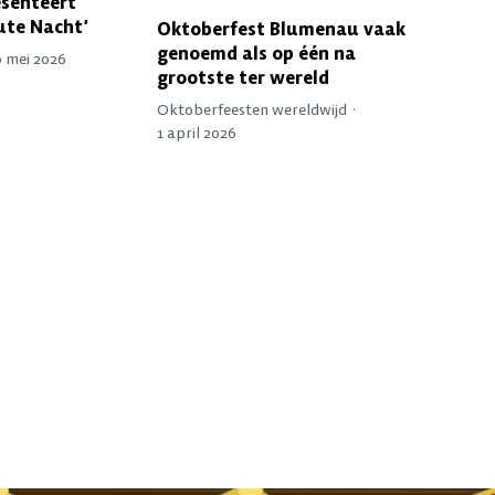
esenteert
ute Nacht’
Oktoberfest Blumenau vaak
genoemd als op één na
0 mei 2026
grootste ter wereld
Oktoberfeesten wereldwijd ·
1 april 2026
raditie en internationale