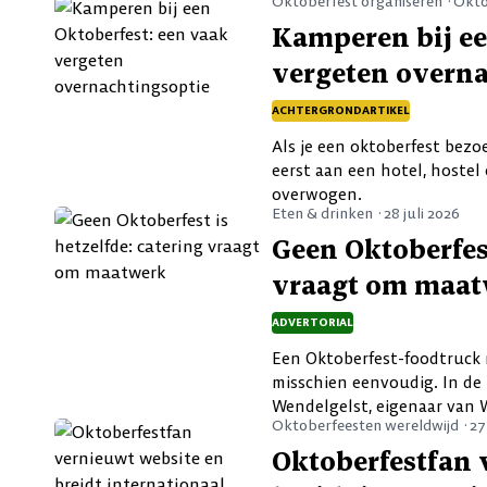
Oktoberfest organiseren ·
Okto
Kamperen bij ee
vergeten overna
ACHTERGRONDARTIKEL
Als je een oktoberfest bezo
eerst aan een hotel, hostel
overwogen.
Eten & drinken ·
28 juli 2026
Geen Oktoberfest
vraagt om maa
ADVERTORIAL
Een Oktoberfest-foodtruck 
misschien eenvoudig. In de 
Wendelgelst, eigenaar van W
Oktoberfeesten wereldwijd ·
27
Oktoberfestfan 