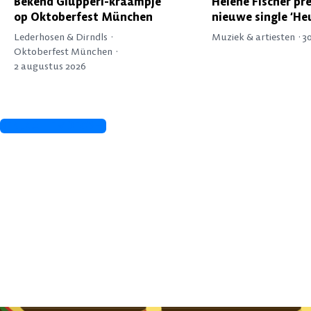
Bekend Glupperl-kraampje
Helene Fischer pr
op Oktoberfest München
nieuwe single ‘He
Lederhosen & Dirndls ·
Muziek & artiesten ·
3
Oktoberfest München ·
2 augustus 2026
BEKIJK ALLE VIDEO’S
Oktoberfest & de Alpen: t