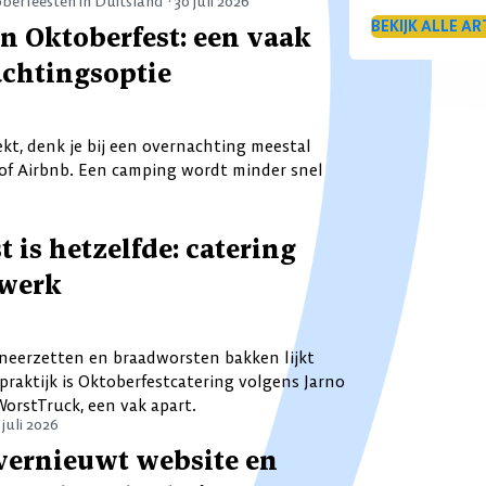
berfeesten in Duitsland ·
30 juli 2026
BEKIJK ALLE AR
n Oktoberfest: een vaak
chtingsoptie
ekt, denk je bij een overnachting meestal
 of Airbnb. Een camping wordt minder snel
 is hetzelfde: catering
twerk
neerzetten en braadworsten bakken lijkt
praktijk is Oktoberfestcatering volgens Jarno
orstTruck, een vak apart.
 juli 2026
vernieuwt website en