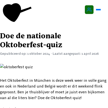
Oktoberfest
Doe de nationale
Agenda
Oktoberfest-quiz
Thema’s
Gepubliceerd op:
1 oktober 2024
·
Laatst aangepast:
1 april 2026
Locaties
Beer & Folks
Het Oktoberfest in München is deze week weer in volle gang
Over Oktoberfestfan
en ook in Nederland und België wordt er dit weekend flink
geproost. Ben je thuisblijver of moet je juist even bijkomen
Contact
van al die liters bier? Doe de Oktoberfest-quiz!