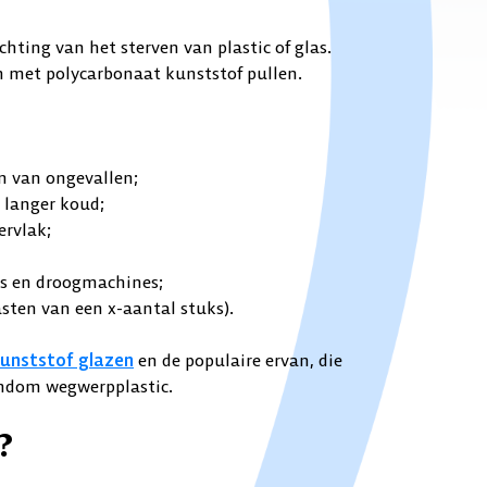
chting van het sterven van plastic of glas.
 met polycarbonaat kunststof pullen.
n van ongevallen;
t langer koud;
rvlak;
rs en droogmachines;
 kasten van een x-aantal stuks).
kunststof glazen
en de populaire ervan, die
ndom wegwerpplastic.
?