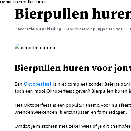
Home
»
Bierpullen huren
Bierpullen hure
Decoratie & aankleding
·
Gepubliceerd op:
15 januari 2016
·
L
Bierpullen huren voor jou
Een
Oktoberfest
is niet compleet zonder Beierse aankl
toch een mooi Oktoberfeest geven? Bierpullen huren is 
Het Oktoberfeest is een populair thema voor huisfeestj
vriendenweekenden, biercantussen en familiedagen.
Omdat je misschien niet zeker weet of je dit themafees