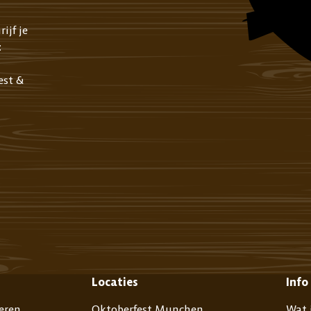
ijf je
:
est &
Locaties
Info
eren
Oktoberfest Munchen
Wat 