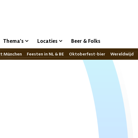
Thema’s
Locaties
Beer & Folks
st München
Feesten in NL & BE
Oktoberfest-bier
Wereldwijd